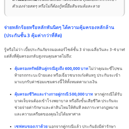
ตัวเองจ่ายสดๆ หรือไม่ก็ต้องกู้หนี้ยืมสินจนล้มละลาย
จ่ายหลักร้อยหรือหลักพันนิดๆ ได้ความคุ้มครองหลักล้าน
(ประกันชั้น 3 คุ้มค่ากว่าที่คิด)
รู้หรือไม่ว่า เบี้ยประกันภัยรถมอเตอร์ไซค์ชั้น 3 จ่ายเฉลี่ยวันละ 3-4 บาท!
แต่สิ่งที่คุ้มครองกลับสูงจนคุณคาดไม่ถึง:
คุ้มครองทรัพย์สินคู่กรณีสูงถึง 600,000 บาท
ไม่ว่าคุณจะขี่ไปชน
ท้ายรถกระบะป้ายแดง หรือเฉี่ยวชนรถเก๋งคันหรู ประกันจะเข้า
มาแบกรับค่าซ่อมแซมตรงนี้ให้ทั้งหมดตามวงเงิน
คุ้มครองชีวิตและร่างกายคู่กรณี 500,000 บาท
หากคู่กรณีได้รับ
บาดเจ็บจนต้องเข้าโรงพยาบาล หรือถึงขั้นเสียชีวิต ประกันจะ
ช่วยจ่ายค่ารักษาและค่าสินไหมให้ทันที ลดภาระทางกฎหมาย
และความเครียดของคุณไปได้มหาศาล
เซฟคนของเราด้วย
นอกจากคู่กรณีแล้ว ประกันยังมีค่ารักษา