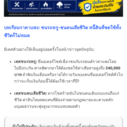
บทเรียนราคาแพง: ชนรถหรู-ชนคนเสียชีวิต หนี้สินที่ชดใช้ทั้ง
ชีวิตก็ไม่หมด
มีเคสตัวอย่างให้เห็นอยู่บ่อยครั้งในหน้าข่าวยุคปัจจุบัน:
เคสชนรถหรู:
ขี่มอเตอร์ไซค์เฉี่ยวชนกับรถยนต์ราคาแพงโดย
ไม่มีประกัน ศาลพิพากษาให้ต้องชดใช้ค่าเสียหายสูงถึง
340,000
บาท
ลำพังเงินเดือนหรือรายได้รายวันของคนขี่มอเตอร์ไซค์ทั่วไป
กว่าจะเก็บเงินก้อนนี้ได้ต้องใช้เวลากี่ปี?
เคสชนคนเสียชีวิต:
หากโชคร้ายขับไปชนคนเดินถนนจนถึงแก่
ชีวิต ค่าสินไหมทดแทนที่ต้องจ่ายตามกฎหมายและตามหลัก
มนุษยธรรมจะพุ่งสูงมากจนแทบหมดตัว
ถ้าไม่มีประกัน:
เงินแสนเงินล้านทั้งหมดนี้ คุณต้องควักกระเป๋า