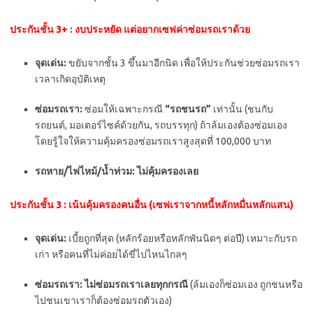
ประกันชั้น 3+ : งบประหยัด แต่อยากเซฟค่าซ่อมรถเราด้วย
จุดเด่น:
ขยับจากชั้น 3 ขึ้นมาอีกนิด เพื่อให้ประกันช่วยซ่อมรถเรา
เวลาเกิดอุบัติเหตุ
ซ่อมรถเรา:
ซ่อมให้เฉพาะกรณี
“รถชนรถ”
เท่านั้น (ชนกับ
รถยนต์, มอเตอร์ไซค์ด้วยกัน, รถบรรทุก) ถ้าล้มเองต้องซ่อมเอง
โดยรู้ใจให้ความคุ้มครองซ่อมรถเราสูงสุดที่ 100,000 บาท
รถหาย/ไฟไหม้/น้ำท่วม:
ไม่คุ้มครองเลย
ประกันชั้น 3 : เน้นคุ้มครองคนอื่น (เซฟเราจากหนี้หลักหมื่นหลักแสน)
จุดเด่น:
เบี้ยถูกที่สุด (หลักร้อยหรือหลักพันนิดๆ ต่อปี) เหมาะกับรถ
เก่า หรือคนที่ไม่ค่อยได้ขี่ไปไหนไกลๆ
ซ่อมรถเรา:
ไม่ซ่อมรถเราเลยทุกกรณี
(ล้มเองก็ซ่อมเอง ถูกชนหรือ
ไปชนเขาเราก็ต้องซ่อมรถตัวเอง)