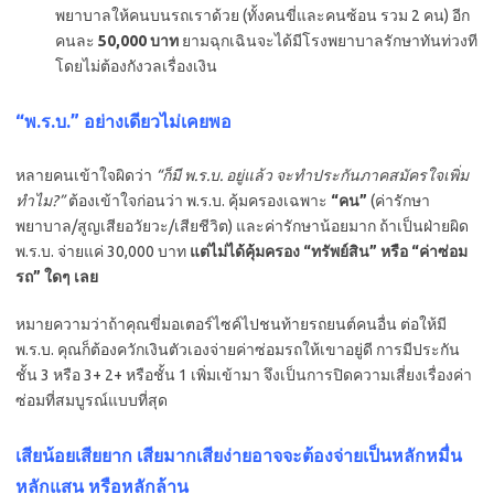
พยาบาลให้คนบนรถเราด้วย (ทั้งคนขี่และคนซ้อน รวม 2 คน) อีก
คนละ
50,000 บาท
ยามฉุกเฉินจะได้มีโรงพยาบาลรักษาทันท่วงที
โดยไม่ต้องกังวลเรื่องเงิน
“พ.ร.บ.” อย่างเดียวไม่เคยพอ
หลายคนเข้าใจผิดว่า
“ก็มี พ.ร.บ. อยู่แล้ว จะทำประกันภาคสมัครใจเพิ่ม
ทำไม?”
ต้องเข้าใจก่อนว่า พ.ร.บ. คุ้มครองเฉพาะ
“คน”
(ค่ารักษา
พยาบาล/สูญเสียอวัยวะ/เสียชีวิต) และค่ารักษาน้อยมาก ถ้าเป็นฝ่ายผิด
พ.ร.บ. จ่ายแค่ 30,000 บาท
แต่ไม่ได้คุ้มครอง “ทรัพย์สิน” หรือ “ค่าซ่อม
รถ” ใดๆ เลย
หมายความว่าถ้าคุณขี่มอเตอร์ไซค์ไปชนท้ายรถยนต์คนอื่น ต่อให้มี
พ.ร.บ. คุณก็ต้องควักเงินตัวเองจ่ายค่าซ่อมรถให้เขาอยู่ดี การมีประกัน
ชั้น 3 หรือ 3+ 2+ หรือชั้น 1 เพิ่มเข้ามา จึงเป็นการปิดความเสี่ยงเรื่องค่า
ซ่อมที่สมบูรณ์แบบที่สุด
เสียน้อยเสียยาก เสียมากเสียง่ายอาจจะต้องจ่ายเป็นหลักหมื่น
หลักแสน หรือหลักล้าน