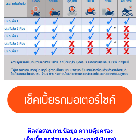
ติดต่อสอบถามข้อมูล ความคุ้มครอง
เช็คเบี้ย ขอส่วนลด (เฉพาะกรณีเงินสด)