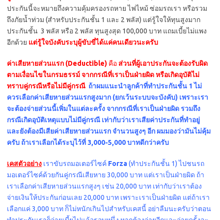
ประกันนี้จะหมายถึงความคุ้มครองรถหาย ไฟไหม้ ซ่อมรถเรา หรือรวม
ถึงภัยน้ำท่วม (สำหรับประกันชั้น 1 และ 2 พลัส) แต่รู้ใจให้ทุนสูงมาก
ประกันชั้น 3 พลัส หรือ 2 พลัส ทุนสูงสุด 100,000 บาท แถมเบี้ยไม่แพง
อีกด้วย
แต่รู้ใจบังคับระบุผู้ขับขี่ได้แค่คนเดียวนะครับ
ค่าเสียหายส่วนแรก (Deductible)
คือ
ส่วนที่ผู้เอาประกันจะต้องรับผิด
ตามเงื่อนไขในกรมธรรม์ จากกรณีที่เราเป็นฝ่ายผิด
หรือเกิดอุบัติไม่
ทราบคู่กรณีหรือไม่มีคู่กรณี
ถ้าผมแนะนำลูกค้าที่ทำประกันชั้น 1 ไม่
ควรเลือกค่าเสียหายส่วนแรกสูงมาก (ยกเว้นระบบจะบังคับ) เพราะเรา
จะต้องจ่ายส่วนนี้เพิ่มในแต่ละครั้ง จากกรณีที่เราเป็นฝ่ายผิด รวมถึง
กรณีเกิดอุบัติเหตุแบบไม่มีคู่กรณี เท่ากับว่าเราเสียค่าประกันที่ทำอยู่
และยังต้องมีเสียค่าเสียหายส่วนแรก จำนวนสูงๆ อีก ผมมองว่ามันไม่คุ้ม
ครับ ถ้าเราเลือกได้ระบุไว้ที่ 3,000-5,000 บาทดีกว่าครับ
เคสตัวอย่าง
เราขับรถมอเตอร์ไซค์
Forza
(ทำประกันชั้น 1) ไปชนรถ
มอเตอร์ไซค์ด้วยกันคู่กรณีเสียหาย 30,000 บาท แต่เราเป็นฝ่ายผิด ถ้า
เราเลือกค่าเสียหายส่วนแรกสูงๆ เช่น 20,000 บาท เท่ากับว่าเราต้อง
จ่ายเงินให้ประกันก่อนเลย 20,000 บาท เพราะเราเป็นฝ่ายผิด แต่ถ้าเรา
เลือกแค่ 3,000 บาท ก็ไม่หนักเกินไปสำหรับเคสนี้ อย่าลืมนะครับว่าตอน
ทำประกันเราก็จ่ายเบี้ยไปแล้วรอบหนึ่ง หากต้องจ่ายอีกและจ่ายครั้งละ